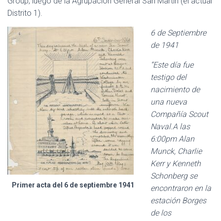
Group, luego de la Agrupación General San Martín (el actual
Distrito 1).
6 de Septie
mbre
de 1941
“Este d
ía fue
testigo del
nacimiento de
una nueva
Compañía Scout
Naval.A las
6:00pm Alan
M
unck, Charlie
Kerr y Kenneth
Schonberg se
Primer acta del 6 de septiembre 1941
encontraron en la
estación Borges
de los