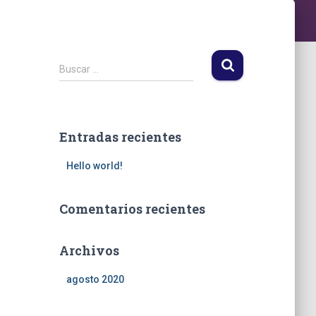
B
Buscar …
u
s
c
a
Entradas recientes
r
:
Hello world!
Comentarios recientes
Archivos
agosto 2020